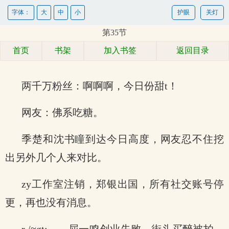
字体：
大
中
小
护眼
关灯
第35节
首页
书架
加入书签
返回目录
两千万粉丝：啊啊啊，今日份甜t！
网友：佛系吃糖。
季楚和沈书瞳到达今日高度，网友忍不住挖
出另外几个人来对比。
zy工作室注销，郑银出国，所有社交账号停
更，再也没有消息。