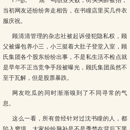
r /≈gt; 屈一鸣创业失败，街头买醉被拍，
当初网友还纷纷奔走相告，在书瞳店里买几件衣
服庆祝。
顾清清管理的杂志社被起诉侵犯隐私权，顾
父被爆包养小三，小三挺着大肚子登堂入室，顾
氏集团各个股东纷纷出事，不是私生活不检点就
是早年不正当竞争手段被曝光，顾氏集团虽然不
至于瓦解，但是股票暴跌。
网友吃瓜的同时渐渐嗅到了不同寻常的气
息。
这么一看，所有曾经针对过沈书瞳的人，都
陷入窘境，大家纷纷脑补是不是季楚在背后下黑